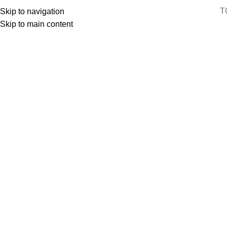
T
Skip to navigation
Skip to main content
Kitchen
Suspendisse quam at vestibulum
Accessories
Imperdiet mauris a nontin