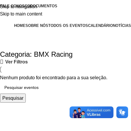
FALE CONOSCO
DOCUMENTOS
Skip to navigation
Skip to main content
HOME
SOBRE NÓS
TODOS OS EVENTOS
CALENDÁRIO
NOTÍCIAS
Categoria: BMX Racing
Ver Filtros
Nenhum produto foi encontrado para a sua seleção.
Pesquisar