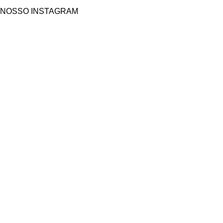
NOSSO INSTAGRAM
Federação Paranaense de Ciclismo. Desde 1953 buscando
soluções e melhorias para todos atletas de ciclismo.
Modalidades
BMX Freestyle
BMX Racing
Ciclismo para Todos
Estrada
Mountain Bike
Paraciclismo
Pista
NAVEGAÇÃO
Filie-se