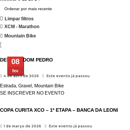
Limpar filtros
XCM - Marathon
Mountain Bike
DESAFIO DOM PEDRO
04
12
01
22
22
08
25
08
mar
abr
abr
fev
fev
fev
jan
fev
4 de abril de 2026
Este evento já passou
Estrada
,
Gravel
,
Mountain Bike
SE INSCREVER NO EVENTO
COPA CURITA XCO – 1ª ETAPA – BANCA DA LEONI
1 de março de 2026
Este evento já passou