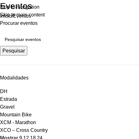
Eventos
Skip to navigation
Skip to main content
Início
Eventos
Procurar eventos
Pesquisar
Modalidades
DH
Estrada
Gravel
Mountain Bike
XCM - Marathon
XCO – Cross Country
Mostrar
9
12
18
24